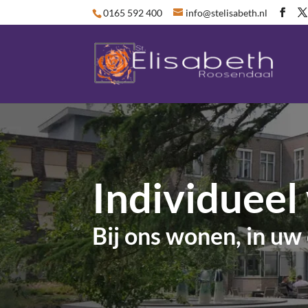
0165 592 400
info@stelisabeth.nl
Individuee
Bij ons wonen, in u