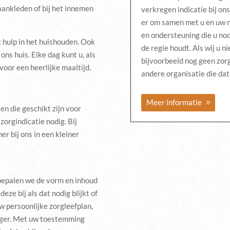
aankleden of bij het innemen
verkregen indicatie bij o
er om samen met u en uw na
en ondersteuning die u nodi
t hulp in het huishouden. Ook
de regie houdt. Als wij u 
ns huis. Elke dag kunt u, als
bijvoorbeeld nog geen zorg
 voor een heerlijke maaltijd.
andere organisatie die dat
Meer informatie
n die geschikt zijn voor
orgindicatie nodig. Bij
er bij ons in een kleiner
bepalen we de vorm en inhoud
eze bij als dat nodig blijkt of
w persoonlijke zorgleefplan,
iger. Met uw toestemming