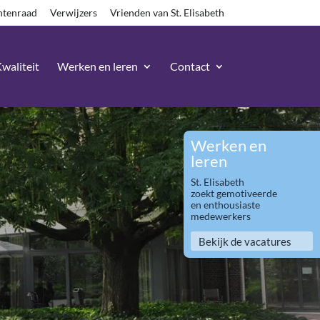
ntenraad
Verwijzers
Vrienden van St. Elisabeth
waliteit
Werken en leren
Contact
Werken en
leren
St. Elisabeth
zoekt gemotiveerde
en enthousiaste
medewerkers
Bekijk de vacatures