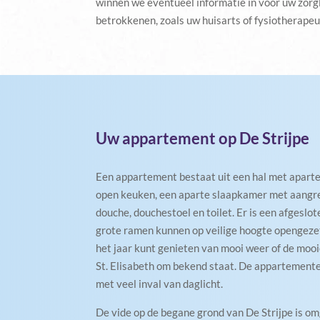
winnen we eventueel informatie in voor uw zorgl
betrokkenen, zoals uw huisarts of fysiotherapeu
Uw appartement op De Strijpe
Een appartement bestaat uit een hal met apart
open keuken, een aparte slaapkamer met aang
douche, douchestoel en toilet. Er is een afgeslo
grote ramen kunnen op veilige hoogte opengezet
het jaar kunt genieten van mooi weer of de mo
St. Elisabeth om bekend staat. De appartemente
met veel inval van daglicht.
De vide op de begane grond van De Strijpe is o