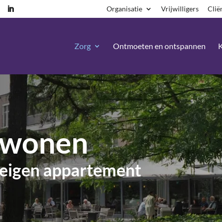
Organisatie
Vrijwilligers
Clië
Zorg
Ontmoeten en ontspannen
K
l wonen
w eigen appartement