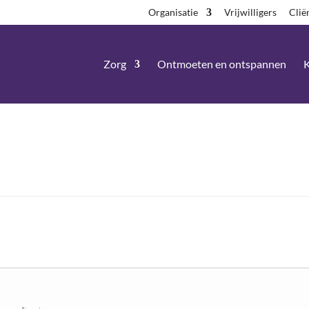
Organisatie
Vrijwilligers
Clië
Zorg
Ontmoeten en ontspannen
K