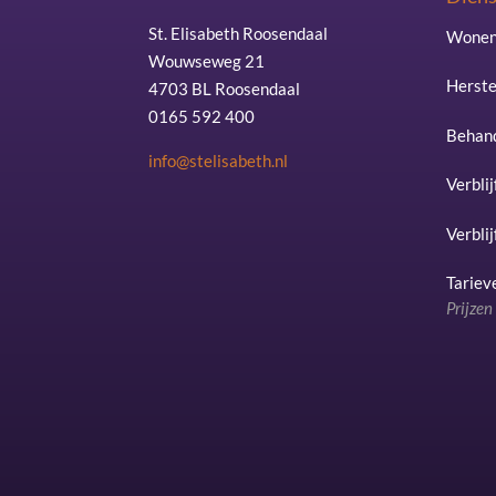
St. Elisabeth Roosendaal
Wonen
Wouwseweg 21
Herste
4703 BL Roosendaal
0165 592 400
Behand
info@stelisabeth.nl
Verbli
Verbli
Tarieve
Prijze