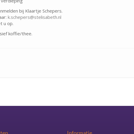
e verdieping
anmelden bij Klaartje Schepers.
aar:
k.schepers@stelisabeth.nl
t u op.
sief koffie/thee.
sten
Informatie