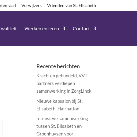
ntenraad
Verwijzers
Vrienden van St. Elisabeth
waliteit
Werken en leren
Contact
Recente berichten
Krachten gebundeld, VVT-
partners verdiepen
samenwerking in ZorgLinck
Nieuwe kapsalon bij St.
Elisabeth: Hairnation
Intensieve samenwerking
tussen St. Elisabeth en
Groenhuysen voor